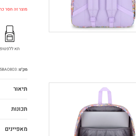
מוצר זה חסר כרג
תא ללפטופ
מק"ט:
5BAO8O3
תיאור
תכונות
מאפיינים