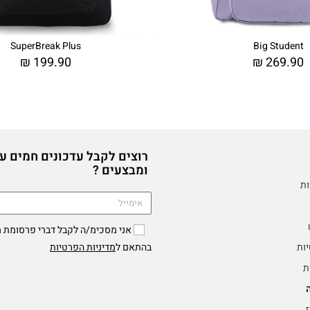
SuperBreak Plus
Big Student
₪
199.90
₪
269.90
רוצים לקבל עדכונים חמים ע
ומבצעים ?
ות
יות
מדיניות הפרטיות
בהתאם ל
ת
ז