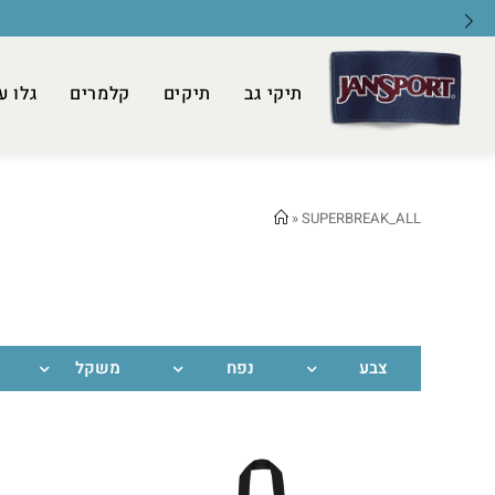
תיקי גב
תיקים
קלמרים
גלו ע
»
SUPERBREAK_ALL
צבע
נפח
משקל