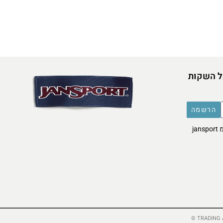
ל השקות
הרשמה
אני מסכימ/ה לקבל דברי פרסומת מ jansport