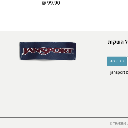
₪
99.90
ל השקות
הרשמה
אני מסכימ/ה לקבל דברי פרסומת מ jansport