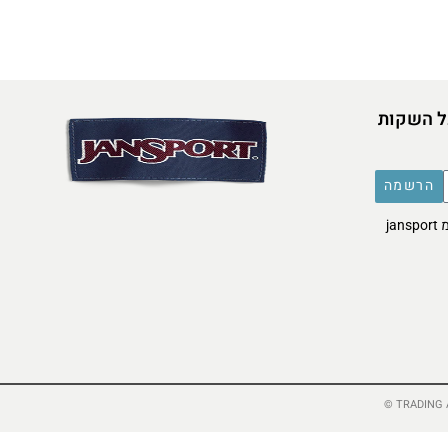
ל השקות
הרשמה
אני מסכימ/ה לקבל דברי פרסומת מ jansport