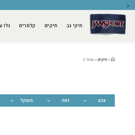
תיקי גב
תיקים
קלמרים
גלו ע
»
תיקים
»
עמוד 2
צבע
נפח
משקל