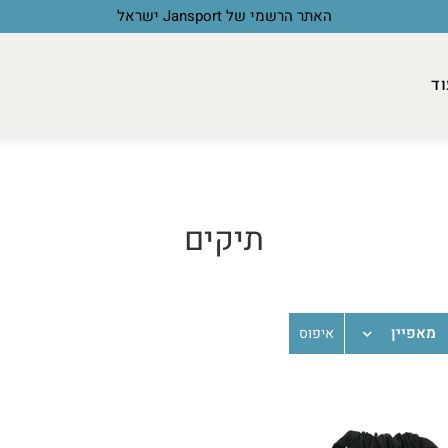
האתר הרשמי של Jansport ישראל
וד
תיקים
מאפיין
איפוס