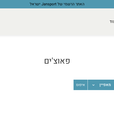
האתר הרשמי של Jansport ישראל
וד
פאוצ'ים
מאפיין
איפוס