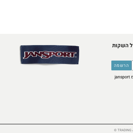
ל השקות
הרשמה
אני מסכימ/ה לקבל דברי פרסומת מ jansport