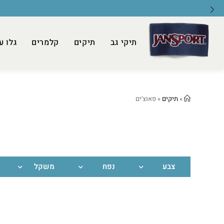
תיקי גב
תיקים
קלמרים
גלו ע
»
תיקים
»
פאוצ'ים
צבע
נפח
משקל