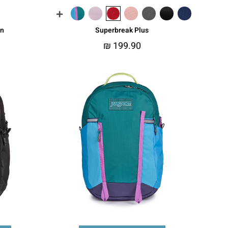
on
Superbreak Plus
₪
199.90