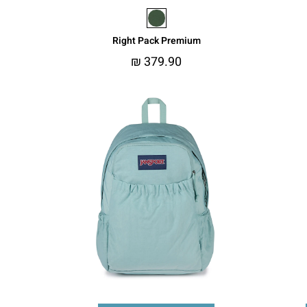
Right Pack Premium
₪
379.90