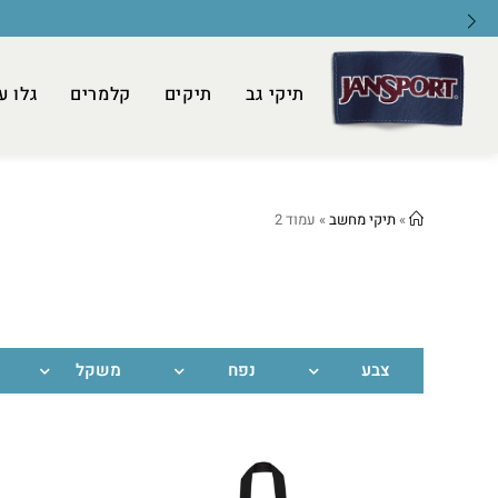
בקניה מעל 149.9 ₪
תיקי גב
תיקים
קלמרים
גלו ע
»
תיקי מחשב
»
עמוד 2
צבע
נפח
משקל