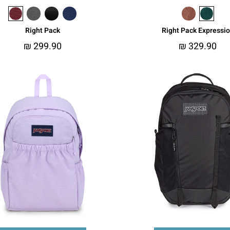
Right Pack
Right Pack Expressi
₪
299.90
₪
329.90