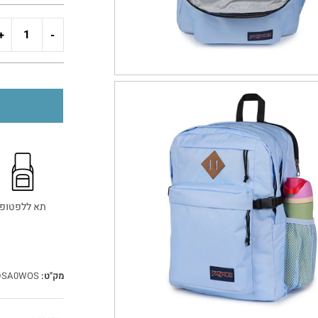
+
-
תא ללפטופ
מק"ט:
DSA0WOS