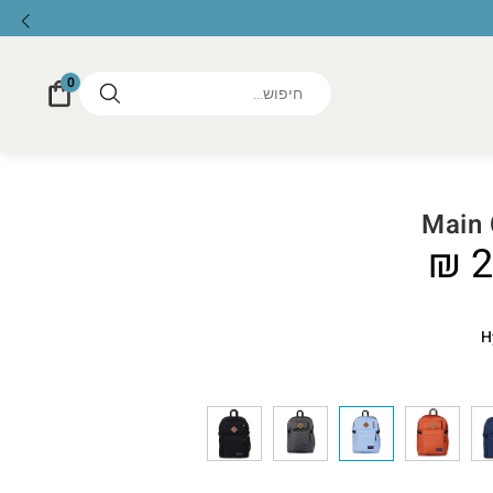
0
Main
₪
2
H