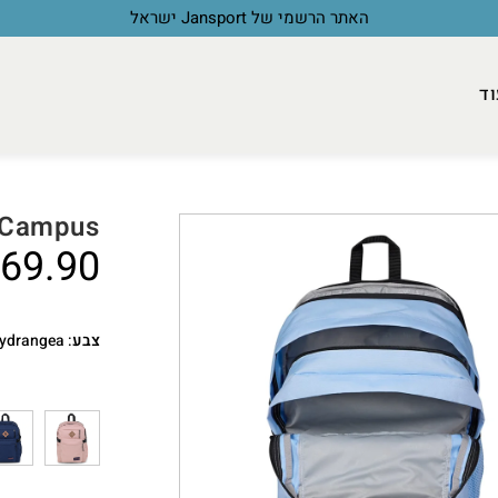
האתר הרשמי של Jansport ישראל
וד
 Campus
69.90
צבע
:
ydrangea