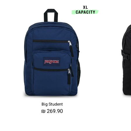
Big Student
₪
269.90