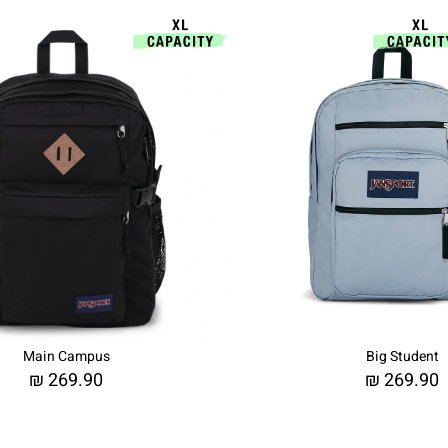
Main Campus
Big Student
₪
269.90
₪
269.90