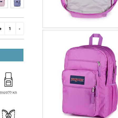
+
-
תא ללפטופ