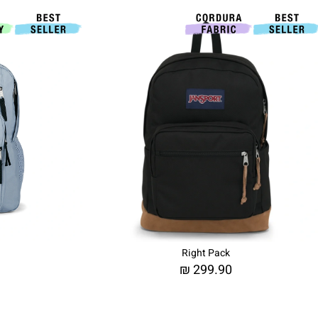
Right Pack
₪
299.90